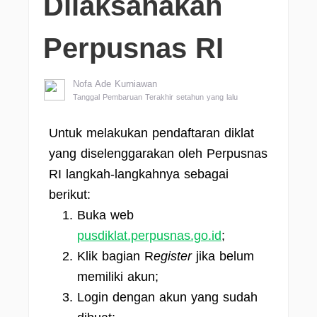
Dilaksanakan
Perpusnas RI
Nofa Ade Kurniawan
Tanggal Pembaruan Terakhir setahun yang lalu
Untuk melakukan pendaftaran diklat
yang diselenggarakan oleh Perpusnas
RI langkah-langkahnya sebagai
berikut:
Buka web
pusdiklat.perpusnas.go.id
;
Klik bagian R
egister
jika belum
memiliki akun;
Login dengan akun yang sudah