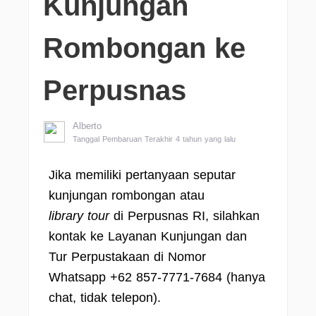
Kunjungan
Rombongan ke
Perpusnas
Alberto
Tanggal Pembaruan Terakhir 4 tahun yang lalu
Jika memiliki pertanyaan seputar
kunjungan rombongan atau
library
tour
di Perpusnas RI, silahkan
kontak ke Layanan Kunjungan dan
Tur Perpustakaan di Nomor
Whatsapp +62 857-7771-7684 (hanya
chat, tidak telepon).